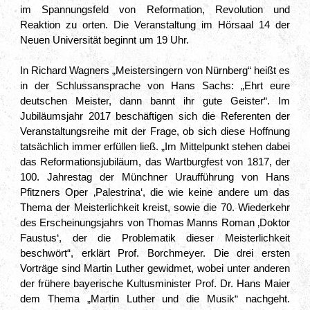
im Spannungsfeld von Reformation, Revolution und
Reaktion zu orten. Die Veranstaltung im Hörsaal 14 der
Neuen Universität beginnt um 19 Uhr.
In Richard Wagners „Meistersingern von Nürnberg“ heißt es
in der Schlussansprache von Hans Sachs: „Ehrt eure
deutschen Meister, dann bannt ihr gute Geister“. Im
Jubiläumsjahr 2017 beschäftigen sich die Referenten der
Veranstaltungsreihe mit der Frage, ob sich diese Hoffnung
tatsächlich immer erfüllen ließ. „Im Mittelpunkt stehen dabei
das Reformationsjubiläum, das Wartburgfest von 1817, der
100. Jahrestag der Münchner Uraufführung von Hans
Pfitzners Oper ‚Palestrina‘, die wie keine andere um das
Thema der Meisterlichkeit kreist, sowie die 70. Wiederkehr
des Erscheinungsjahrs von Thomas Manns Roman ‚Doktor
Faustus‘, der die Problematik dieser Meisterlichkeit
beschwört“, erklärt Prof. Borchmeyer. Die drei ersten
Vorträge sind Martin Luther gewidmet, wobei unter anderen
der frühere bayerische Kultusminister Prof. Dr. Hans Maier
dem Thema „Martin Luther und die Musik“ nachgeht.